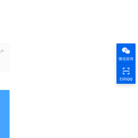
户
，
微信咨询
扫码QQ