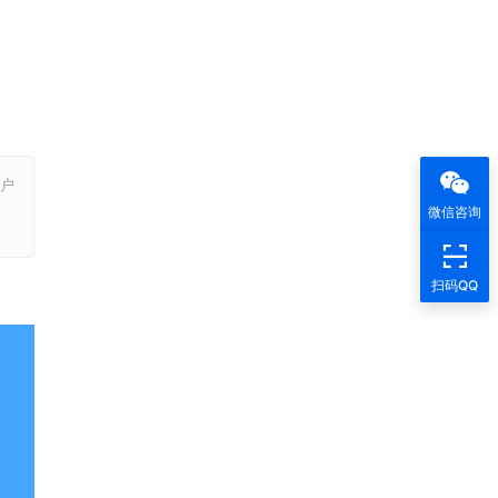
户
，
微信咨询
扫码QQ