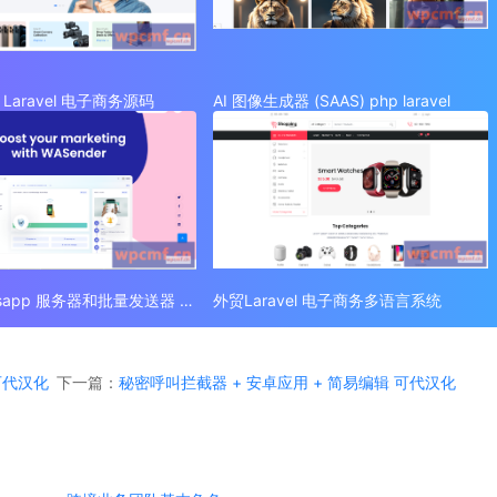
Laravel 电子商务源码
AI 图像生成器 (SAAS) php laravel
外贸 Whatsapp 服务器和批量发送器 (SAAS)
外贸Laravel 电子商务多语言系统
 可代汉化
下一篇：
秘密呼叫拦截器 + 安卓应用 + 简易编辑 可代汉化