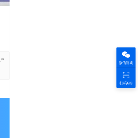
户
微信咨询
，
扫码QQ