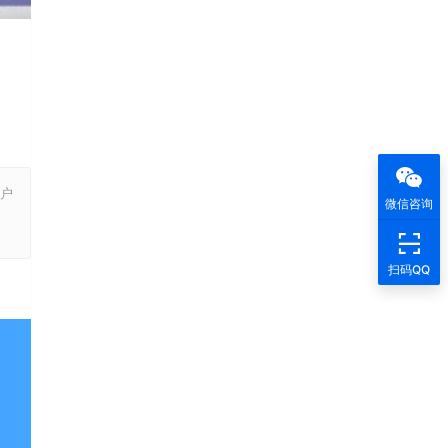
户
微信咨询
，
扫码QQ