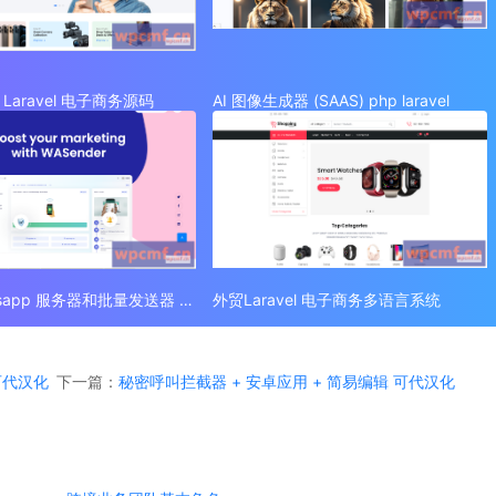
Laravel 电子商务源码
AI 图像生成器 (SAAS) php laravel
外贸 Whatsapp 服务器和批量发送器 (SAAS)
外贸Laravel 电子商务多语言系统
 可代汉化
下一篇：
秘密呼叫拦截器 + 安卓应用 + 简易编辑 可代汉化