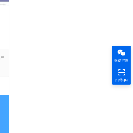
户
微信咨询
，
扫码QQ