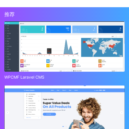
推荐
WPCMF Laravel CMS