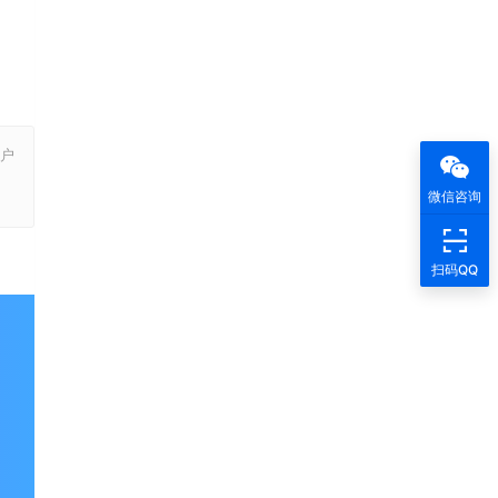
户
，
微信咨询
扫码QQ