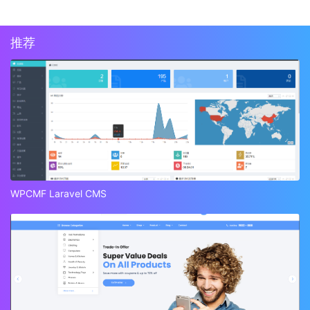
推荐
WPCMF Laravel CMS