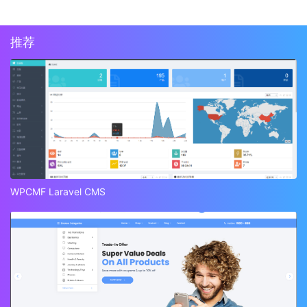
推荐
WPCMF Laravel CMS