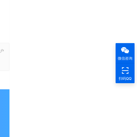
户
，
微信咨询
扫码QQ