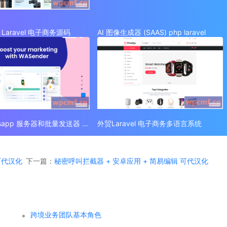
Laravel 电子商务源码
AI 图像生成器 (SAAS) php laravel
外贸 Whatsapp 服务器和批量发送器 (SAAS)
外贸Laravel 电子商务多语言系统
 可代汉化
下一篇：
秘密呼叫拦截器 + 安卓应用 + 简易编辑 可代汉化
跨境业务团队基本角色