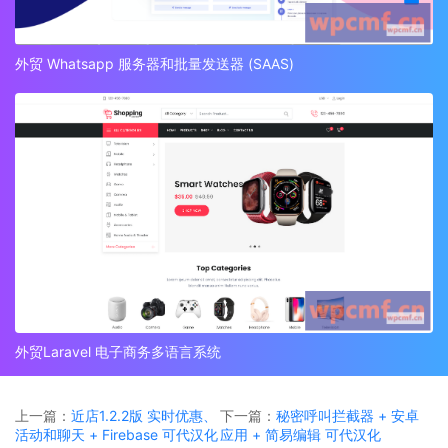
外贸 Whatsapp 服务器和批量发送器 (SAAS)
外贸Laravel 电子商务多语言系统
上一篇：
近店1.2.2版 实时优惠、
下一篇：
秘密呼叫拦截器 + 安卓
活动和聊天 + Firebase 可代汉化
应用 + 简易编辑 可代汉化