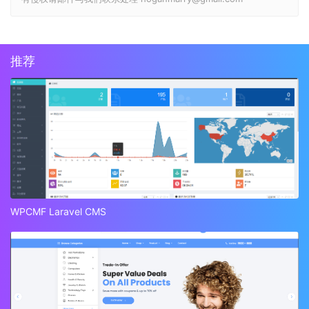
推荐
WPCMF Laravel CMS