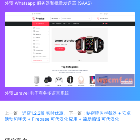
外贸 Whatsapp 服务器和批量发送器 (SAAS)
外贸Laravel 电子商务多语言系统
上一篇：
近店1.2.2版 实时优惠、
下一篇：
秘密呼叫拦截器 + 安卓
活动和聊天 + Firebase 可代汉化
应用 + 简易编辑 可代汉化