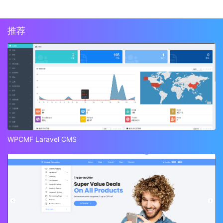
推荐
WPCMF Laravel CMS