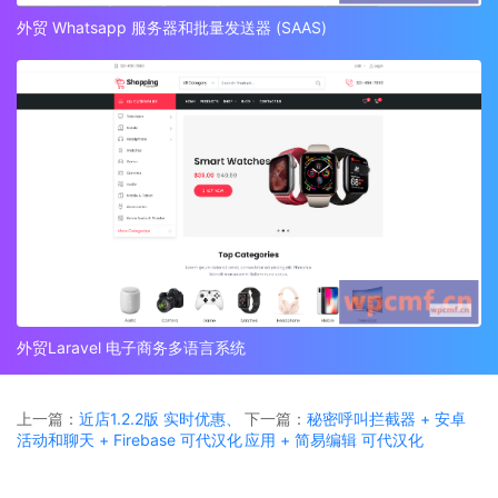
外贸 Whatsapp 服务器和批量发送器 (SAAS)
外贸Laravel 电子商务多语言系统
上一篇：
近店1.2.2版 实时优惠、
下一篇：
秘密呼叫拦截器 + 安卓
活动和聊天 + Firebase 可代汉化
应用 + 简易编辑 可代汉化