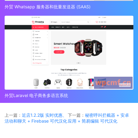
外贸 Whatsapp 服务器和批量发送器 (SAAS)
外贸Laravel 电子商务多语言系统
上一篇：
近店1.2.2版 实时优惠、
下一篇：
秘密呼叫拦截器 + 安卓
活动和聊天 + Firebase 可代汉化
应用 + 简易编辑 可代汉化