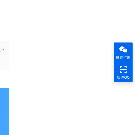
户
，
微信咨询
扫码QQ