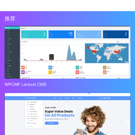
推荐
WPCMF Laravel CMS