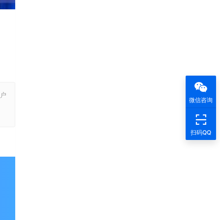
户
微信咨询
，
扫码QQ