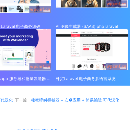
Laravel 电子商务源码
AI 图像生成器 (SAAS) php laravel
外贸 Whatsapp 服务器和批量发送器 (SAAS)
外贸Laravel 电子商务多语言系统
 可代汉化
下一篇：
秘密呼叫拦截器 + 安卓应用 + 简易编辑 可代汉化