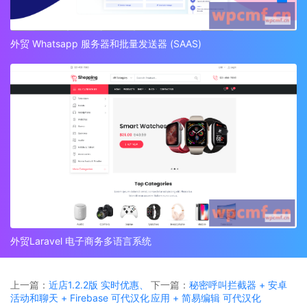
外贸 Whatsapp 服务器和批量发送器 (SAAS)
外贸Laravel 电子商务多语言系统
上一篇：
近店1.2.2版 实时优惠、
下一篇：
秘密呼叫拦截器 + 安卓
活动和聊天 + Firebase 可代汉化
应用 + 简易编辑 可代汉化