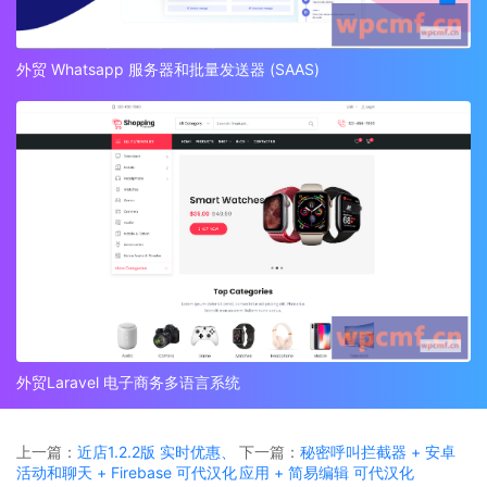
外贸 Whatsapp 服务器和批量发送器 (SAAS)
外贸Laravel 电子商务多语言系统
上一篇：
近店1.2.2版 实时优惠、
下一篇：
秘密呼叫拦截器 + 安卓
活动和聊天 + Firebase 可代汉化
应用 + 简易编辑 可代汉化