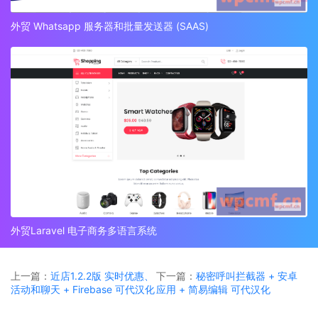
外贸 Whatsapp 服务器和批量发送器 (SAAS)
外贸Laravel 电子商务多语言系统
上一篇：
近店1.2.2版 实时优惠、
下一篇：
秘密呼叫拦截器 + 安卓
活动和聊天 + Firebase 可代汉化
应用 + 简易编辑 可代汉化