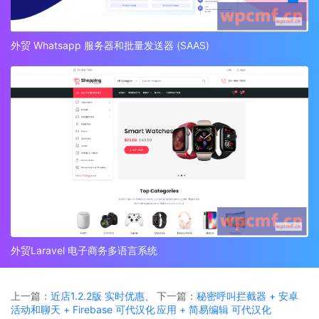
外贸 Whatsapp 服务器和批量发送器 (SAAS)
外贸Laravel 电子商务多语言系统
上一篇：
近店1.2.2版 实时优惠、
下一篇：
秘密呼叫拦截器 + 安卓
活动和聊天 + Firebase 可代汉化
应用 + 简易编辑 可代汉化