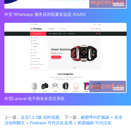
外贸 Whatsapp 服务器和批量发送器 (SAAS)
外贸Laravel 电子商务多语言系统
上一篇：
近店1.2.2版 实时优惠、
下一篇：
秘密呼叫拦截器 + 安卓
活动和聊天 + Firebase 可代汉化
应用 + 简易编辑 可代汉化