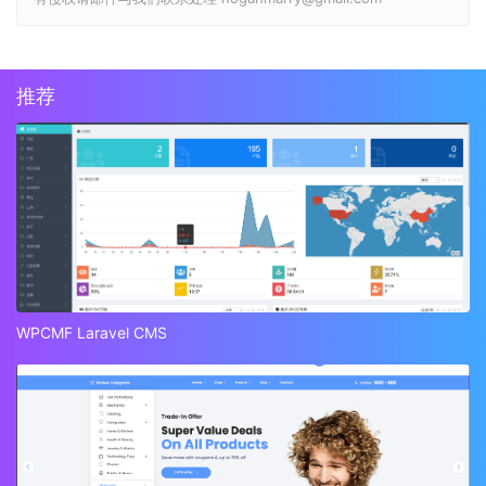
推荐
WPCMF Laravel CMS