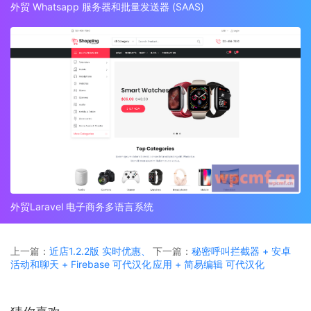
外贸 Whatsapp 服务器和批量发送器 (SAAS)
外贸Laravel 电子商务多语言系统
上一篇：
近店1.2.2版 实时优惠、
下一篇：
秘密呼叫拦截器 + 安卓
活动和聊天 + Firebase 可代汉化
应用 + 简易编辑 可代汉化