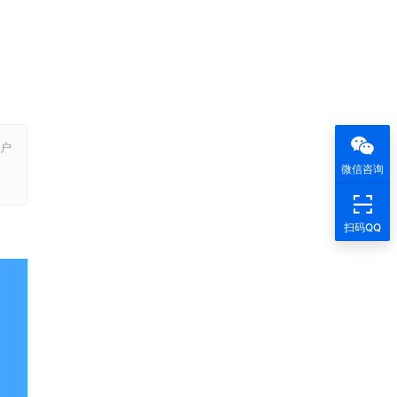
户
，
微信咨询
扫码QQ