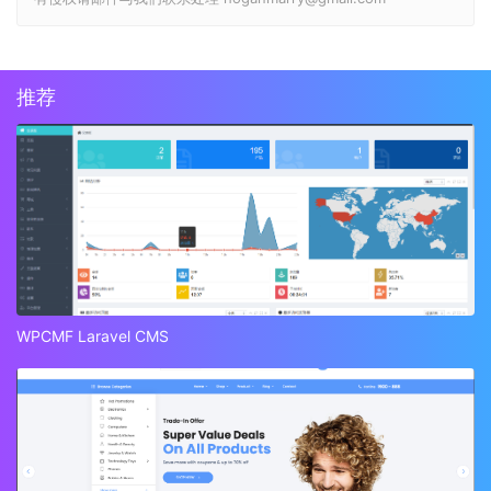
推荐
WPCMF Laravel CMS