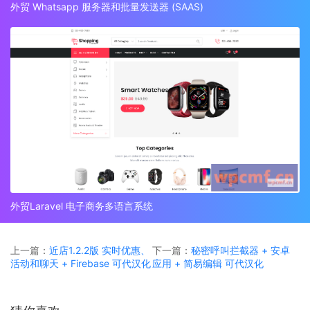
外贸 Whatsapp 服务器和批量发送器 (SAAS)
外贸Laravel 电子商务多语言系统
上一篇：
近店1.2.2版 实时优惠、
下一篇：
秘密呼叫拦截器 + 安卓
活动和聊天 + Firebase 可代汉化
应用 + 简易编辑 可代汉化