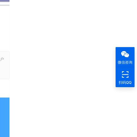
户
微信咨询
，
扫码QQ