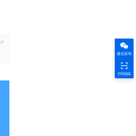
户
，
微信咨询
扫码QQ