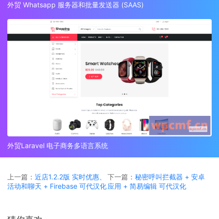
外贸 Whatsapp 服务器和批量发送器 (SAAS)
外贸Laravel 电子商务多语言系统
上一篇：
近店1.2.2版 实时优惠、
下一篇：
秘密呼叫拦截器 + 安卓
活动和聊天 + Firebase 可代汉化
应用 + 简易编辑 可代汉化