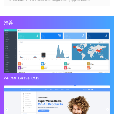
推荐
WPCMF Laravel CMS