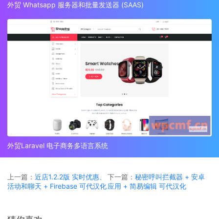
外贸 Whatsapp 服务器和批量发送器 (SAAS)
外贸Laravel 电子商务多语言系统
上一篇：
近店1.2.2版 实时优惠、
下一篇：
秘密呼叫拦截器 + 安卓
活动和聊天 + Firebase 可代汉化
应用 + 简易编辑 可代汉化