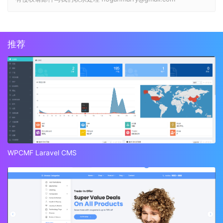
推荐
WPCMF Laravel CMS