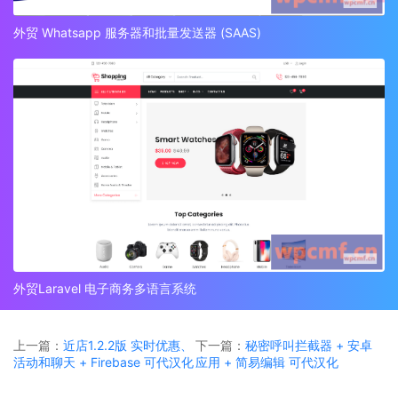
外贸 Whatsapp 服务器和批量发送器 (SAAS)
外贸Laravel 电子商务多语言系统
上一篇：
近店1.2.2版 实时优惠、
下一篇：
秘密呼叫拦截器 + 安卓
活动和聊天 + Firebase 可代汉化
应用 + 简易编辑 可代汉化