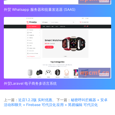
外贸 Whatsapp 服务器和批量发送器 (SAAS)
外贸Laravel 电子商务多语言系统
上一篇：
近店1.2.2版 实时优惠、
下一篇：
秘密呼叫拦截器 + 安卓
活动和聊天 + Firebase 可代汉化
应用 + 简易编辑 可代汉化