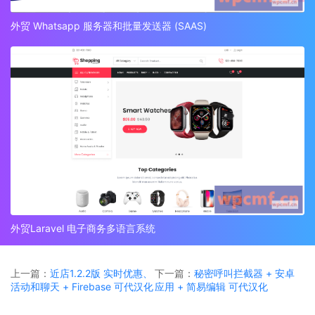
外贸 Whatsapp 服务器和批量发送器 (SAAS)
外贸Laravel 电子商务多语言系统
上一篇：
近店1.2.2版 实时优惠、
下一篇：
秘密呼叫拦截器 + 安卓
活动和聊天 + Firebase 可代汉化
应用 + 简易编辑 可代汉化