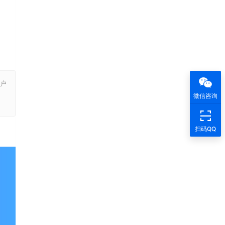
户
，
微信咨询
扫码QQ