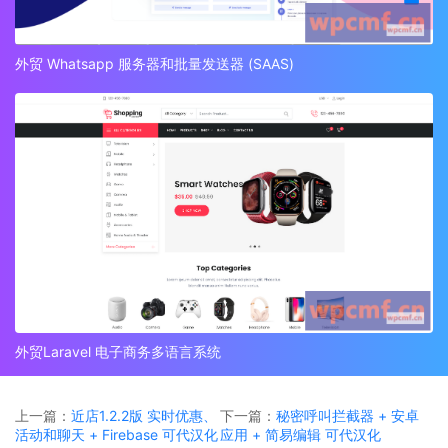
外贸 Whatsapp 服务器和批量发送器 (SAAS)
外贸Laravel 电子商务多语言系统
上一篇：
近店1.2.2版 实时优惠、
下一篇：
秘密呼叫拦截器 + 安卓
活动和聊天 + Firebase 可代汉化
应用 + 简易编辑 可代汉化