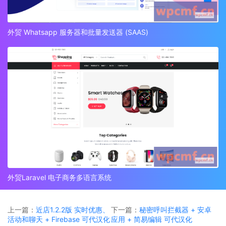
外贸 Whatsapp 服务器和批量发送器 (SAAS)
外贸Laravel 电子商务多语言系统
上一篇：
近店1.2.2版 实时优惠、
下一篇：
秘密呼叫拦截器 + 安卓
活动和聊天 + Firebase 可代汉化
应用 + 简易编辑 可代汉化