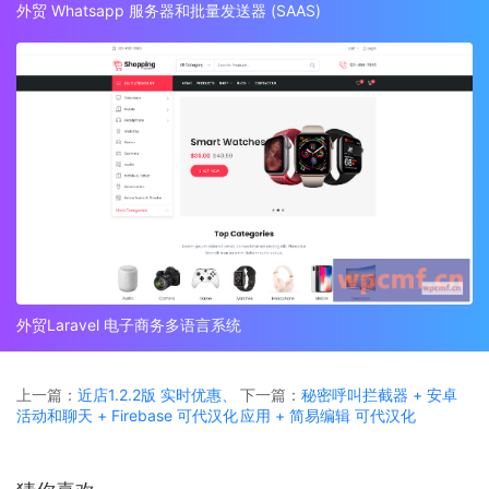
外贸 Whatsapp 服务器和批量发送器 (SAAS)
外贸Laravel 电子商务多语言系统
上一篇：
近店1.2.2版 实时优惠、
下一篇：
秘密呼叫拦截器 + 安卓
活动和聊天 + Firebase 可代汉化
应用 + 简易编辑 可代汉化