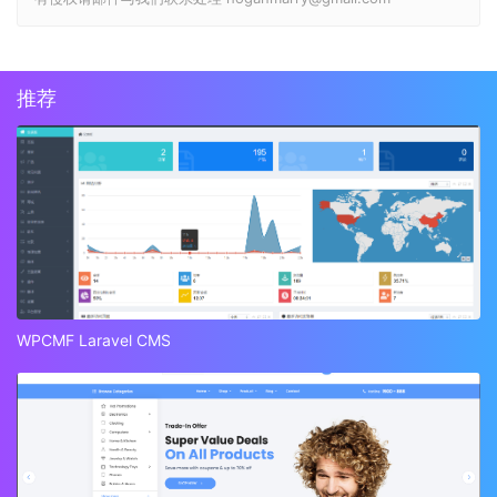
推荐
WPCMF Laravel CMS