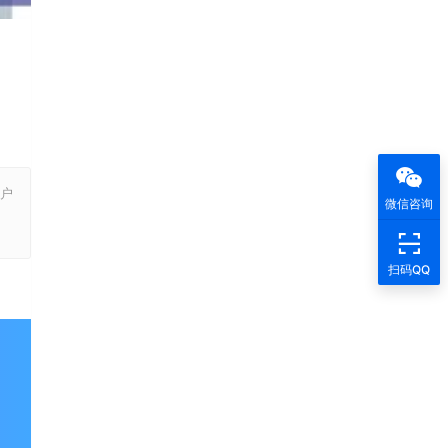
户
微信咨询
，
扫码QQ