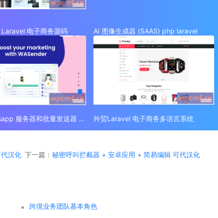
Laravel 电子商务源码
AI 图像生成器 (SAAS) php laravel
外贸 Whatsapp 服务器和批量发送器 (SAAS)
外贸Laravel 电子商务多语言系统
 可代汉化
下一篇：
秘密呼叫拦截器 + 安卓应用 + 简易编辑 可代汉化
跨境业务团队基本角色