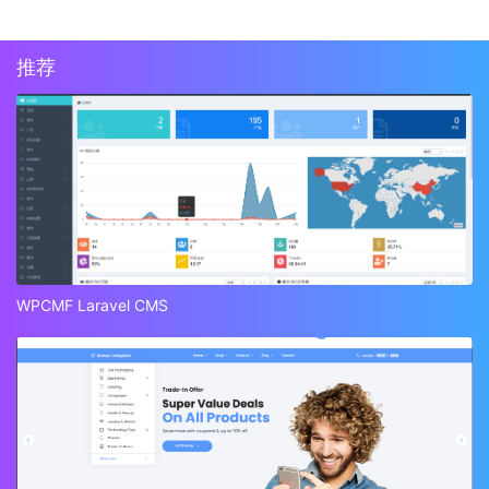
推荐
WPCMF Laravel CMS