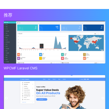
推荐
WPCMF Laravel CMS