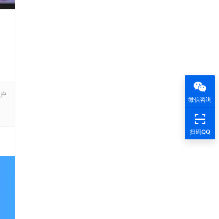
户
微信咨询
，
扫码QQ