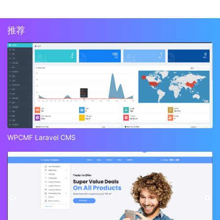
推荐
WPCMF Laravel CMS