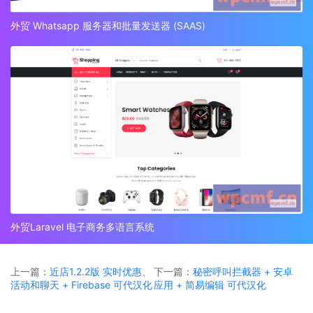
外贸 Whatsapp 服务器和批量发送器 (SAAS)
外贸Laravel 电子商务多语言系统
上一篇：
近店1.2.2版 实时优惠、
下一篇：
秘密呼叫拦截器 + 安卓
活动和聊天 + Firebase 可代汉化
应用 + 简易编辑 可代汉化