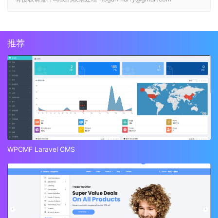
推荐
WPCMF Laravel CMS