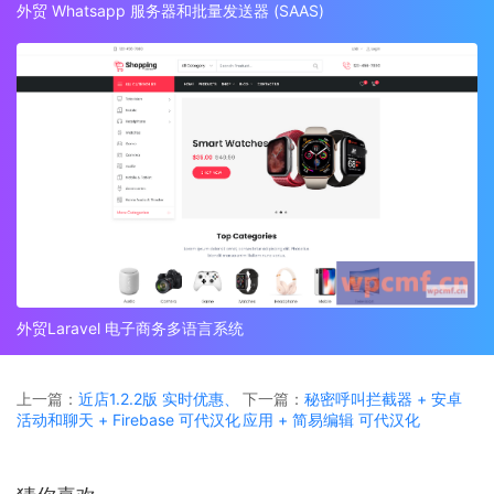
外贸 Whatsapp 服务器和批量发送器 (SAAS)
外贸Laravel 电子商务多语言系统
上一篇：
近店1.2.2版 实时优惠、
下一篇：
秘密呼叫拦截器 + 安卓
活动和聊天 + Firebase 可代汉化
应用 + 简易编辑 可代汉化