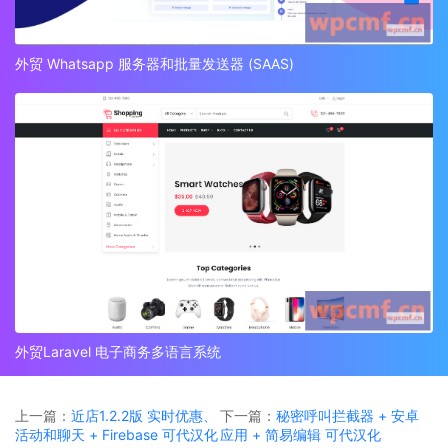
外贸 Whatsapp 服务器和批量发送器 (SAAS)
外贸Laravel 电子商务多语言系统
上一篇：
近店1.2.2版 实时优惠、
下一篇：
秘密呼叫拦截器 + 安卓
活动和聊天 + Firebase 可代汉化
应用 + 简易编辑 可代汉化