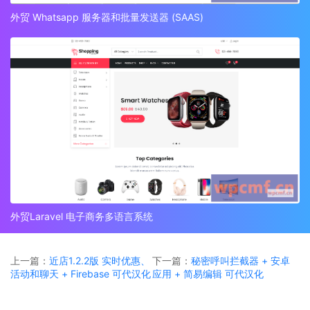
外贸 Whatsapp 服务器和批量发送器 (SAAS)
外贸Laravel 电子商务多语言系统
上一篇：
近店1.2.2版 实时优惠、
下一篇：
秘密呼叫拦截器 + 安卓
活动和聊天 + Firebase 可代汉化
应用 + 简易编辑 可代汉化