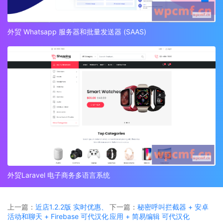
外贸 Whatsapp 服务器和批量发送器 (SAAS)
外贸Laravel 电子商务多语言系统
上一篇：
近店1.2.2版 实时优惠、
下一篇：
秘密呼叫拦截器 + 安卓
活动和聊天 + Firebase 可代汉化
应用 + 简易编辑 可代汉化