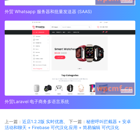
外贸 Whatsapp 服务器和批量发送器 (SAAS)
外贸Laravel 电子商务多语言系统
上一篇：
近店1.2.2版 实时优惠、
下一篇：
秘密呼叫拦截器 + 安卓
活动和聊天 + Firebase 可代汉化
应用 + 简易编辑 可代汉化