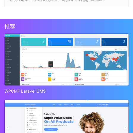
推荐
WPCMF Laravel CMS