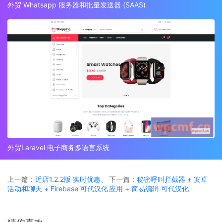
外贸 Whatsapp 服务器和批量发送器 (SAAS)
外贸Laravel 电子商务多语言系统
上一篇：
近店1.2.2版 实时优惠、
下一篇：
秘密呼叫拦截器 + 安卓
活动和聊天 + Firebase 可代汉化
应用 + 简易编辑 可代汉化